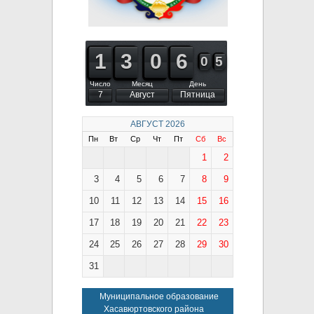
1
1
1
1
2
2
3
3
9
9
0
0
5
5
6
6
5
9
9
0
0
5
6
Число
Месяц
День
7
Август
Пятница
АВГУСТ
2026
Пн
Вт
Ср
Чт
Пт
Сб
Вс
1
2
3
4
5
6
7
8
9
10
11
12
13
14
15
16
17
18
19
20
21
22
23
24
25
26
27
28
29
30
31
Муниципальное образование
Хасавюртовского района