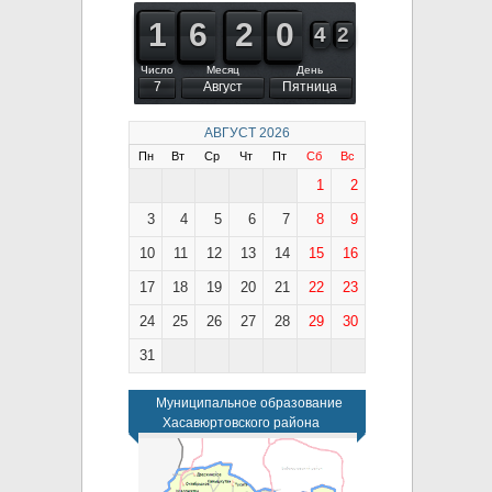
1
1
1
1
5
5
6
6
1
1
2
2
9
9
0
0
3
4
4
2
3
2
Число
Месяц
День
7
Август
Пятница
АВГУСТ
2026
Пн
Вт
Ср
Чт
Пт
Сб
Вс
1
2
3
4
5
6
7
8
9
10
11
12
13
14
15
16
17
18
19
20
21
22
23
24
25
26
27
28
29
30
31
Муниципальное образование
Хасавюртовского района