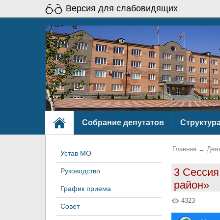
Версия для слабовидящих
Собрание депутатов
Структур
Главная
→
Дея
Устав МО
3 Сессия
Руководство
район»
График приема
4323
Совет