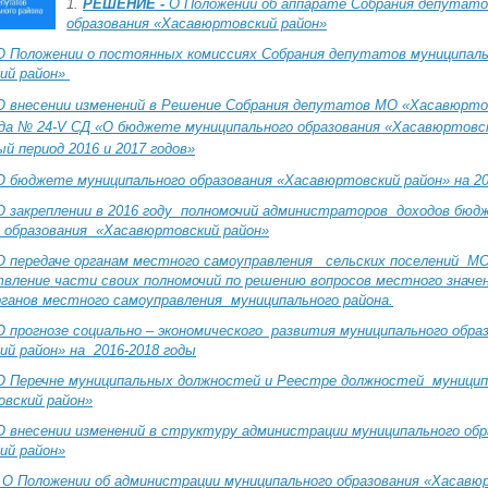
1.
РЕШЕНИЕ -
О Положении об аппарате Собрания депутато
образования «Хасавюртовский район»
О Положении о постоянных комиссиях Собрания депутатов муниципаль
ий район»
О внесении изменений в Решение Собрания депутатов МО «Хасавюртов
ода № 24-V СД «О бюджете муниципального образования «Хасавюртовск
ый период 2016 и 2017 годов»
О бюджете муниципального образования «Хасавюртовский район» на 20
О закреплении в 2016 году полномочий администраторов доходов бю
 образования «Хасавюртовский район»
О передаче органам местного самоуправления сельских поселений М
вление части своих полномочий по решению вопросов местного значе
ганов местного самоуправления муниципального района.
О прогнозе социально – экономического развития муниципального обр
й район» на 2016-2018 годы
 О Перечне муниципальных должностей и Реестре должностей муницип
вский район»
О внесении изменений в структуру администрации муниципального обр
ий район»
-
О Положении об администрации муниципального образования «Хасавю