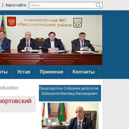
Карта сайта
нты
Устав
Приемная
Контакты
кий район»
Председатель Собрания депутатов
Лабазанов Магомед Магомедович
вюртовский