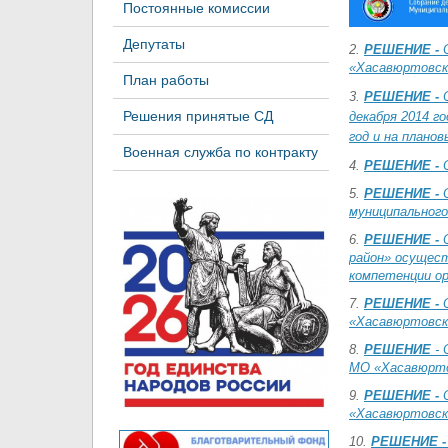
Постоянные комиссии
Депутаты
2.
РЕШЕНИЕ -
«Хасавюртовск
План работы
3.
РЕШЕНИЕ -
Решения принятые СД
декабря 2014 г
год и на планов
Военная служба по контракту
4.
РЕШЕНИЕ -
5.
РЕШЕНИЕ -
муниципального
6.
РЕШЕНИЕ -
район» осущест
компетенции ор
7.
РЕШЕНИЕ -
«Хасавюртовски
8.
РЕШЕНИЕ
-
МО «Хасавюрто
9.
РЕШЕНИЕ -
«Хасавюртовск
10.
РЕШЕНИЕ 