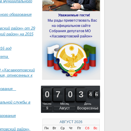
в муниципального
ного образования
Уважаемые гости!
Мы рады приветствовать Вас
на официальном сайте
ский район» от 29
Собрания депутатов МО
ий район» на 2015
«Хасавюртовский район»
16 год
джета
О «Хасавюртовский
ния, отнесенных к
азования
9
9
0
0
6
6
7
7
9
9
0
0
2
2
3
3
3
3
4
4
6
7
7
альной службы в
Число
Месяц
День
9
Август
Воскресенье
азования
АВГУСТ
2026
Пн
Вт
Ср
Чт
Пт
Сб
Вс
ртовский район»