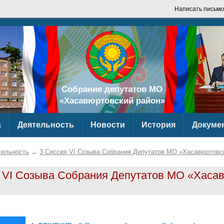
Написать письмо
Собрание депутатов МО
«Хасавюртовский район»
а
Деятельность
Новости
История
Докуме
тельность
→
3 Сессия VI Созыва Собрания Депутатов МО «Хасавюртовс
 VI Созыва Собрания Депутатов МО «Хаса